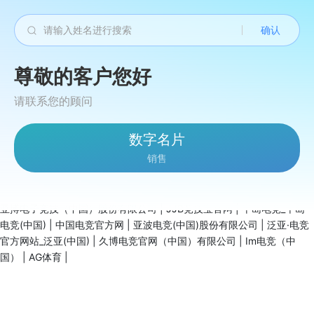
确认
尊敬的客户您好
请联系您的顾问
数字名片
销售
亚搏电子竞技（中国）股份有限公司
|
JJB竞技宝官网
|
半岛电竞_半岛
电竞(中国)
|
中国电竞官方网
|
亚波电竞(中国)股份有限公司
|
泛亚·电竞
官方网站_泛亚(中国)
|
久博电竞官网（中国）有限公司
|
Im电竞（中
国）
|
AG体育
|