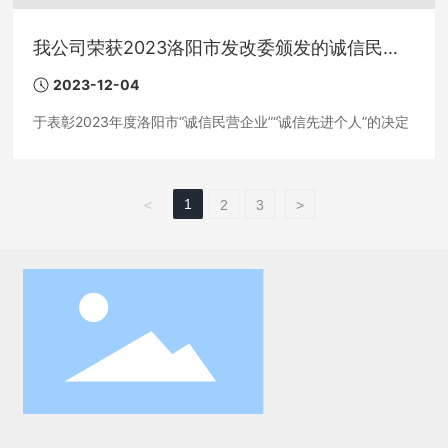
我公司荣获2023洛阳市发改委颁发的诚信民营
企业荣誉称号
2023-12-04
于表彰2023年度洛阳市“诚信民营企业”“诚信先进个人”的决定
1
<
2
3
>