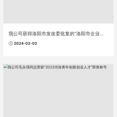
我公司获得洛阳市发改委批复的“洛阳市企业技
术中心”建设
2024-02-02