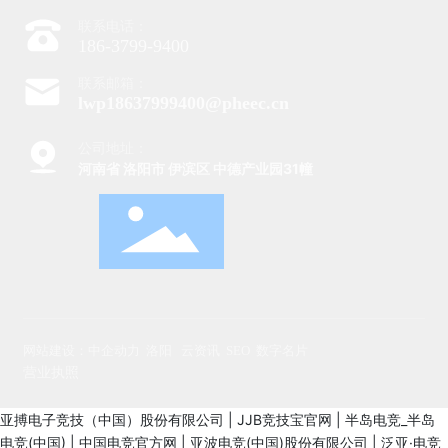
联系电话：
186-3799-9400
联系邮箱：
lwp18637999400@pheec.cn
公司地址：
河南省 洛阳市 伊滨区 中德产业园31幢
网站建设：中企动力
洛阳
云资讯
SEO
数字名片
营业执照
亚搏电子竞技（中国）股份有限公司
|
JJB竞技宝官网
|
半岛电竞_半岛
电竞(中国)
|
中国电竞官方网
|
亚波电竞(中国)股份有限公司
|
泛亚·电竞