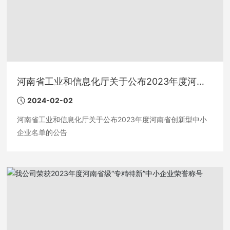
河南省工业和信息化厅关于公布2023年度河南
省创新型中小企业名单的公告
2024-02-02
河南省工业和信息化厅关于公布2023年度河南省创新型中小
企业名单的公告