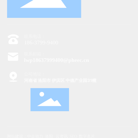
联系电话：
186-3799-9400
联系邮箱：
lwp18637999400@pheec.cn
公司地址：
河南省 洛阳市 伊滨区 中德产业园31幢
网站建设：中企动力
洛阳
云资讯
SEO
数字名片